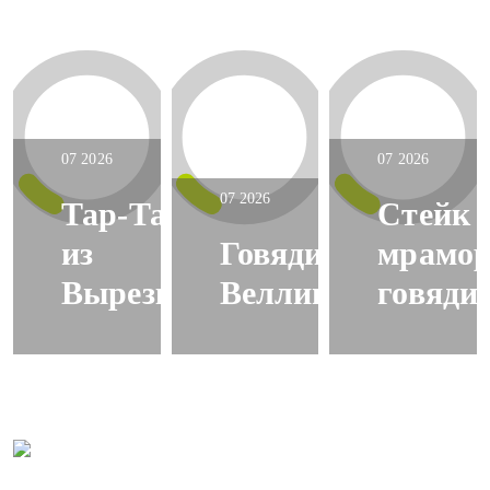
07 2026
07 2026
07 2026
Тар-Тар
Стейк 
из
Говядина
мрамо
Вырезки
Веллингтон
говяди