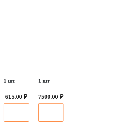
Харрисон Фишд
Подарочная карта
1 шт
1 шт
615.00 ₽
7500.00 ₽