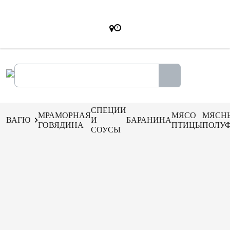
СПЕЦИИ
МРАМОРНАЯ
МЯСО
МЯСН
ВАГЮ
И
БАРАНИНА
ГОВЯДИНА
ПТИЦЫ
ПОЛУ
СОУСЫ