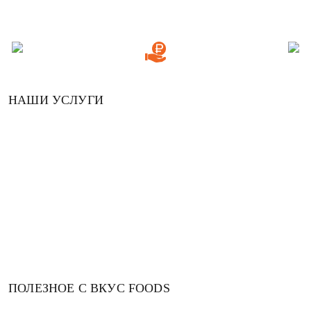
НАШИ УСЛУГИ
Доставка
Оплата
Возврат и обмен
Рецепты
ПОЛЕЗНОЕ С ВКУС FOODS