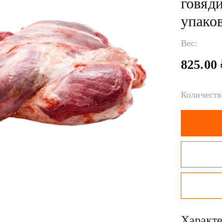
говяд
упаков
Вес:
825.00
Количеств
Характе