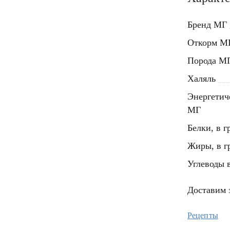
Бренд МГ
Откорм М
Порода М
Халяль
Энергетиче
МГ
Белки, в г
Жиры, в г
Углеводы в
Доставим з
Рецепты