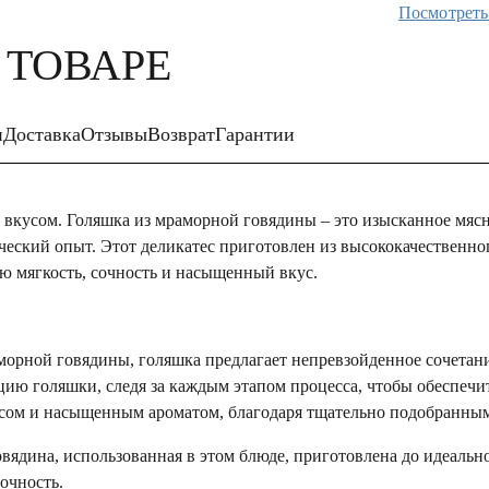
Посмотреть
 ТОВАРЕ
и
Доставка
Отзывы
Возврат
Гарантии
вкусом. Голяшка из мраморной говядины – это изысканное мясн
ческий опыт. Этот деликатес приготовлен из высококачественн
ю мягкость, сочность и насыщенный вкус.
орной говядины, голяшка предлагает непревзойденное сочетани
ию голяшки, следя за каждым этапом процесса, чтобы обеспечи
усом и насыщенным ароматом, благодаря тщательно подобранным
вядина, использованная в этом блюде, приготовлена до идеаль
очность.