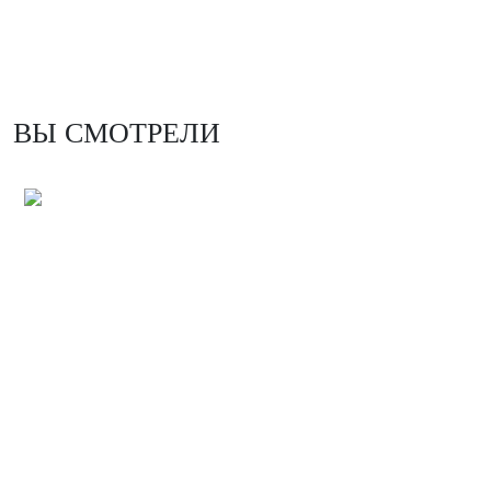
ВЫ СМОТРЕЛИ
Шашлык из свиной шеи в маринаде Аджавари