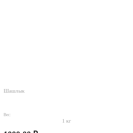
Шашлык
Шашлык из свиной шеи в маринаде Аджавари
Вес:
1 кг