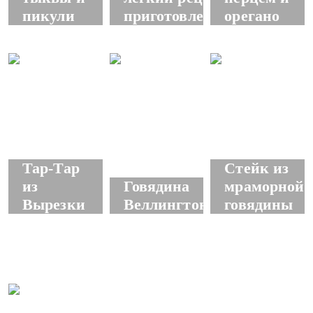
пикули
приготовления
орегано
Тар-Тар
Стейк из
из
Говядина
мраморной
Вырезки
Веллингтон
говядины