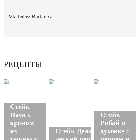
Vladislav Buttanov
РЕЦЕПТЫ
Стейк
Паук с
Стейк
кремом
Рибай в
из
Стейк Денвер,
духовке с
тыквы и
легкий рецепт
перцем и