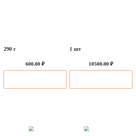
Соус Вишня & пряности, Вкусfoods
Подарочная карта
290 г
1 шт
600.00 ₽
10500.00 ₽