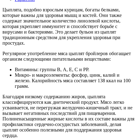
Цыплята, подобно взрослым курицам, богаты белками,
которые важны для здоровья мышц и костей. Они также
содержат значительное количество линолевой кислоты,
которая укрепляет иммунитет и способствует борьбе с
вирусами и бактериями. Это делает бульон из цыплят
традиционным средством для укрепления здоровья при
простудах.
Регулярное употребление мяса цыплят бройлеров обогащает
организм следующими питательными веществами:
Витамины: группы В, А, Е, С и РР.
Микро- и макроэлементы: фосфор, цинк, калий и
железо. Калорийность мяса составляет 138 ккал на 100
грамм.
Благодаря низкому содержанию жиров, цыплята
классифицируются как диетический продукт. Мясо легко
усваивается, не перегружая желудочно-кишечный тракт, и не
вызывает негативных последствий для пищеварения.
Полиненасыщенные жирные кислоты в их составе важны для
профилактики сердечно-сосудистых заболеваний, делая
цыплят особенно полезными для поддержания здоровья
сердца.