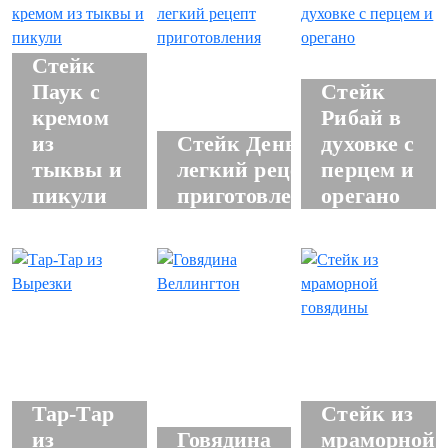
Стейк
Паук с
Стейк
кремом
Рибай в
из
Стейк Денвер,
духовке с
тыквы и
легкий рецепт
перцем и
пикули
приготовления
орегано
Тар-Тар
Стейк из
из
Говядина
мраморной