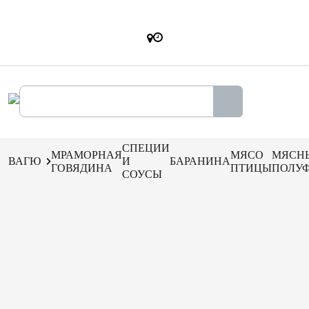
СПЕЦИИ
МРАМОРНАЯ
МЯСО
МЯСН
ВАГЮ
И
БАРАНИНА
ГОВЯДИНА
ПТИЦЫ
ПОЛУ
СОУСЫ