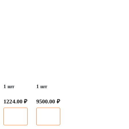
Stokes Chilli Jam
Подарочная карта
1 шт
1 шт
1224.00 ₽
9500.00 ₽